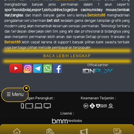
menghadirkan banyak jenis permainan dalam 1 akun seperti
sportbook(bola),esport,slots,idnlive,togel,live casino,mickey mouse,tembak
ikan,tangkas
dan masih banyak game seru lainnya.
Betslots88
menghadirkan
pengalaman seru bermain
bet slot
kedalam game dengan tampilan grafik yang
modern yang akan menambah keseruan sensasi permainan. Teknologi terbaru
dan terdepan dikerjakan oleh tim yang ahli dan profesional di bidangnya yang
akan menjamin permainan lebih aman dan nyaman.Setiap proses transaksi di
Betslot88
lebih cepat karena di support banyak pilihan bank swasta terbaik
juga berbagai pilihan metode pembayaran terpopuler.
BACA LEBIH LENGKAP
Official partner
✖
☰ Menu
Dukungan Perangkat :
Keamanan Terjamin :
Lisensi :